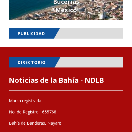
Bucerías
Mexico
PUBLICIDAD
DIRECTORIO
Noticias de la Bahía - NDLB
Marca registrada
No. de Registro 1655768
Bahía de Banderas, Nayarit