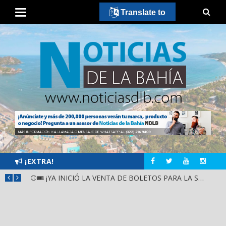
Translate to
¡EXTRA!
GOBIERNO ESTATAL Y DIF NAYARIT SUPERVISAN MEJORAS EN ESCUELA DE SANTIAGO IXCUINTLA
⚾🎟️ ¡YA INICIÓ LA VENTA DE BOLETOS PARA LA SERIE DEL CARIBE KIDS NAYARIT 2026!