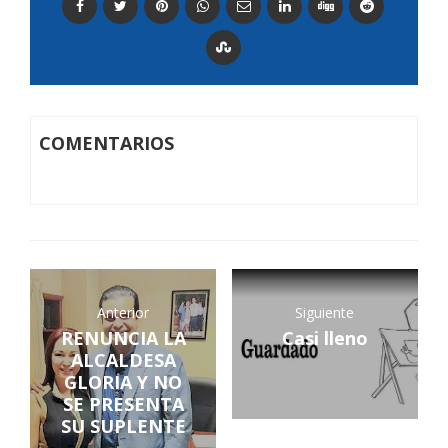
COMENTARIOS
Anterior
Siguiente
RENUNCIA LA
Casi lleno
ALCALDESA
GLORIA Y NO
SE PRESENTA
SU SUPLENTE