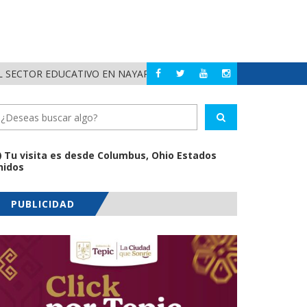
 SECTOR EDUCATIVO EN NAYARIT
ALERTA DIF NAYAR
NAYARIT
Tu visita es desde Columbus, Ohio Estados
nidos
PUBLICIDAD