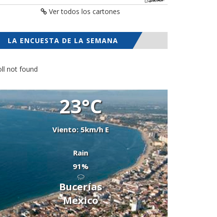
Ver todos los cartones
LA ENCUESTA DE LA SEMANA
ll not found
23°C
Viento: 5km/h E
Rain
91%
Bucerías
Mexico