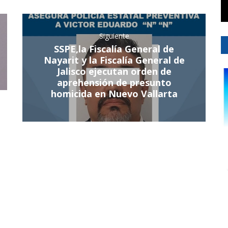
Siguiente
SSPE,la Fiscalía General de
Nayarit y la Fiscalía General de
Jalisco ejecutan orden de
aprehensión de presunto
homicida en Nuevo Vallarta