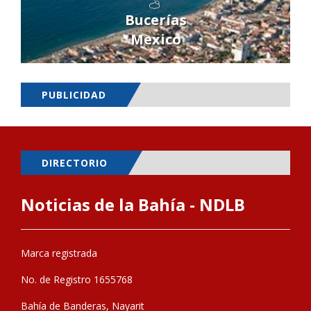
Bucerías
Mexico
PUBLICIDAD
DIRECTORIO
Noticias de la Bahía - NDLB
Marca registrada
No. de Registro 1655768
Bahía de Banderas, Nayarit