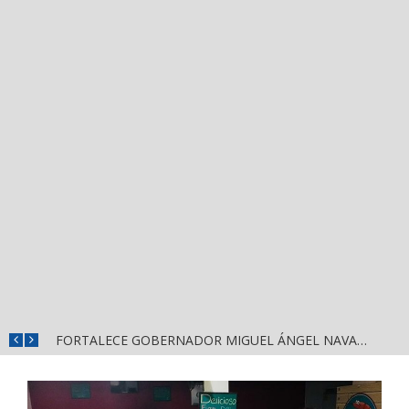
MÁS SEGURIDAD, SALUD Y CERCANÍA: LAS ACCIONES QUE TRANSFORMAN EL BIENESTAR EN NAYARIT
FORTALECE GOBERNADOR MIGUEL ÁNGEL NAVARRO LA COORDINACIÓN CON EL SECTOR EDUCATIVO EN NAYARIT