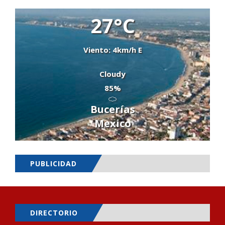
27°C
Viento: 4km/h E
Cloudy
85%
Bucerías
Mexico
PUBLICIDAD
DIRECTORIO