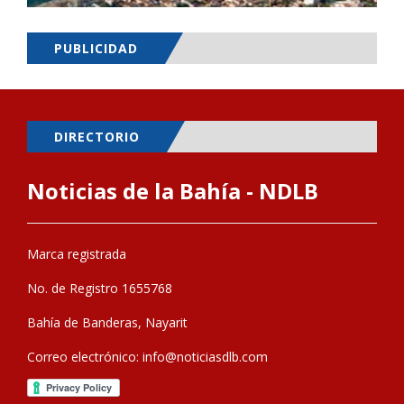
PUBLICIDAD
DIRECTORIO
Noticias de la Bahía - NDLB
Marca registrada
No. de Registro 1655768
Bahía de Banderas, Nayarit
Correo electrónico:
info@noticiasdlb.com