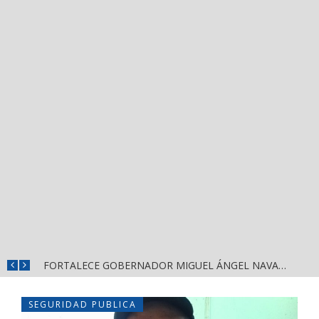
MÁS SEGURIDAD, SALUD Y CERCANÍA: LAS ACCIONES QUE TRANSFORMAN EL BIENESTAR EN NAYARIT
FORTALECE GOBERNADOR MIGUEL ÁNGEL NAVARRO LA COORDINACIÓN CON EL SECTOR EDUCATIVO EN NAYARIT
SEGURIDAD PUBLICA