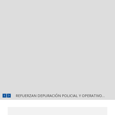
MUNICIPIOS DE NAYARIT ENFRENTAN SEVERA FRAGILIDAD FINANCIERA POR DEUDAS Y NÓMINAS