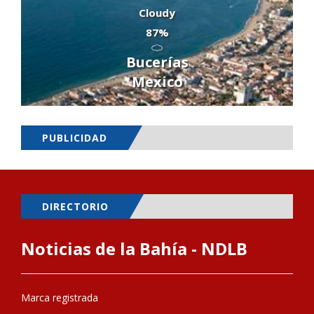
Cloudy
87%
Bucerías
Mexico
PUBLICIDAD
DIRECTORIO
Noticias de la Bahía - NDLB
Marca registrada