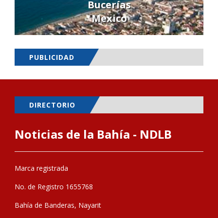
Bucerías
Mexico
PUBLICIDAD
DIRECTORIO
Noticias de la Bahía - NDLB
Marca registrada
No. de Registro 1655768
Bahía de Banderas, Nayarit