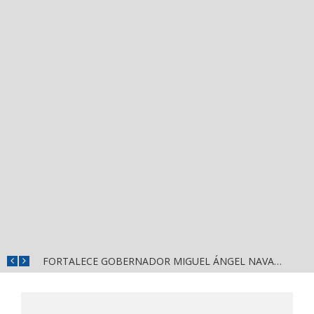
FORTALECE GOBERNADOR MIGUEL ÁNGEL NAVARRO LA COORDINACIÓN CON EL SECTOR EDUCATIVO EN NAYARIT
ALERTA DIF NAYARIT SOBRE ESCLAVITUD MODERNA Y FALSAS OFERTAS DE TRABAJO