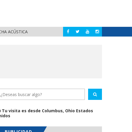
CHA ACÚSTICA
JUAN C
PUERTO VALLARTA
Tu visita es desde Columbus, Ohio Estados
nidos
PUBLICIDAD