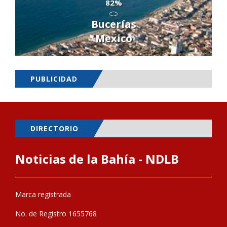
82%
Bucerías
Mexico
PUBLICIDAD
DIRECTORIO
Noticias de la Bahía - NDLB
Marca registrada
No. de Registro 1655768