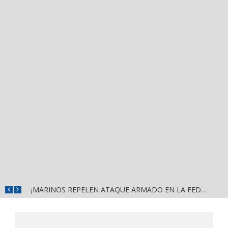
ISRAEL SANTILLÁN FORTALECE EL DIÁLOGO CON VECINOS DE MEZCALITOS CON JORNADA «HECHOS PARA ESCUCHARTE»
¡MARINOS REPELEN ATAQUE ARMADO EN LA FEDERAL 200; PERDIERON LOS AGRESORES!