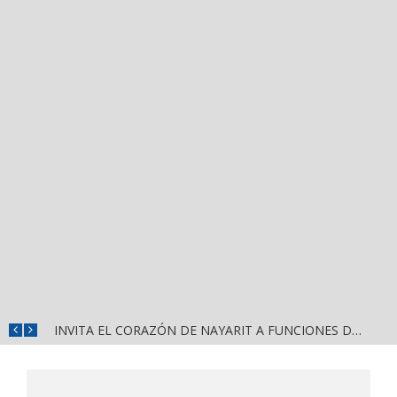
CONVOCA DIRECCIÓN DEL DEPORTE A LA «CASCARITA BAHÍA FEMENIL 2026» EN LA PRIMAVERA
INVITA EL CORAZÓN DE NAYARIT A FUNCIONES DE CINE GRATUITAS EN LA CONCHA ACÚSTICA