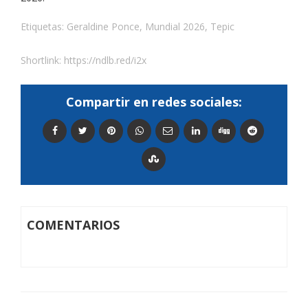
Etiquetas:
Geraldine Ponce
,
Mundial 2026
,
Tepic
Shortlink:
https://ndlb.red/i2x
Compartir en redes sociales:
COMENTARIOS