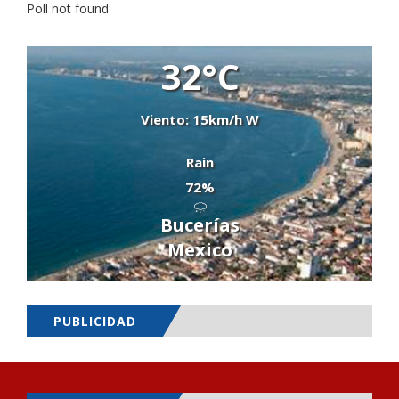
Poll not found
32°C
Viento: 15km/h W
Rain
72%
Bucerías
Mexico
PUBLICIDAD