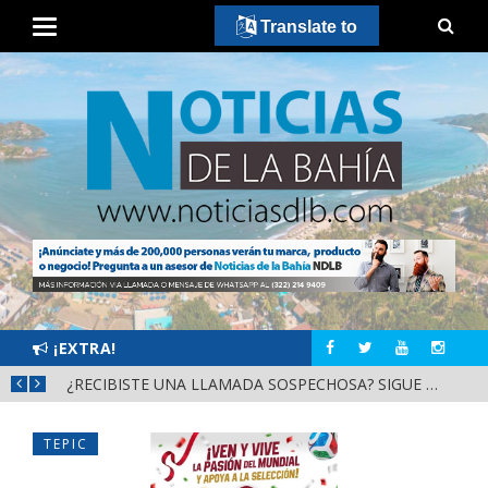
Translate to
¡EXTRA!
EL TREN DE LA SALUD OFRECERÁ ATENCIÓN MÉDICA ESPECIALIZADA EN TEPIC DEL 10 AL 14 DE AGOSTO
¿RECIBISTE UNA LLAMADA SOSPECHOSA? SIGUE ESTOS PASOS PARA ACTUAR CON RESPONSABILIDAD
TEPIC