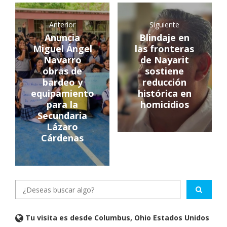
Anterior
Siguiente
Anuncia
Blindaje en
Miguel Ángel
las fronteras
Navarro
de Nayarit
obras de
sostiene
bardeo y
reducción
equipamiento
histórica en
para la
homicidios
Secundaria
Lázaro
Cárdenas
Tu visita es desde Columbus, Ohio Estados Unidos