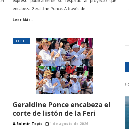
on
expresó públicamente su respaldo al proyecto que
encabeza Geraldine Ponce. A través de
Leer Más…
TEPIC
Po
Geraldine Ponce encabeza el
corte de listón de la Feri
Boletin Tepic
1 de agosto de 2026