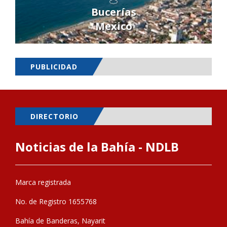
Bucerías
Mexico
PUBLICIDAD
DIRECTORIO
Noticias de la Bahía - NDLB
Marca registrada
No. de Registro 1655768
Bahía de Banderas, Nayarit