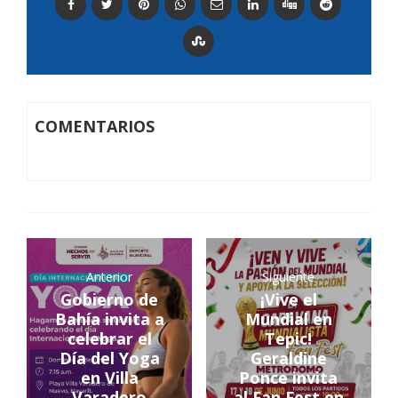
COMENTARIOS
Anterior
Siguiente
Gobierno de
¡Vive el
Bahía invita a
Mundial en
celebrar el
Tepic!
Día del Yoga
Geraldine
en Villa
Ponce invita
Varadero
al Fan Fest en