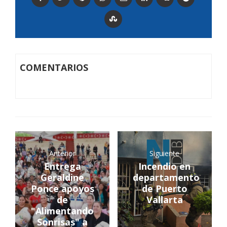
COMENTARIOS
Anterior
Siguiente
Entrega
Incendio en
Geraldine
departamento
Ponce apoyos
de Puerto
de
Vallarta
"Alimentando
Sonrisas" a