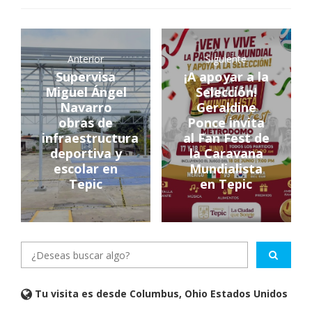
Anterior
Siguiente
Supervisa
¡A apoyar a la
Miguel Ángel
Selección!
Navarro
Geraldine
obras de
Ponce invita
infraestructura
al Fan Fest de
deportiva y
la Caravana
escolar en
Mundialista
Tepic
en Tepic
Tu visita es desde Columbus, Ohio Estados Unidos