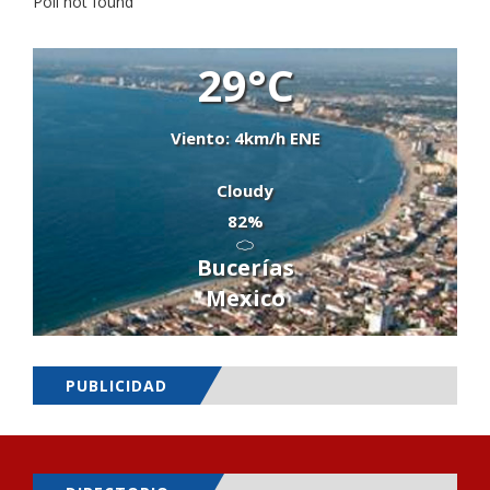
Poll not found
29°C
Viento: 4km/h ENE
Cloudy
82%
Bucerías
Mexico
PUBLICIDAD