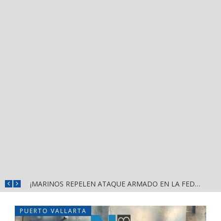
ISRAEL SANTILLÁN FORTALECE EL DIÁLOGO CON VECINOS DE MEZCALITOS CON JORNADA «HECHOS PARA ESCUCHARTE»
¡MARINOS REPELEN ATAQUE ARMADO EN LA FEDERAL 200; PERDIERON LOS AGRESORES!
PUERTO VALLARTA