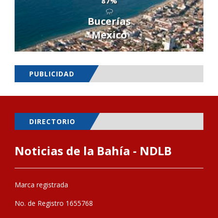
87%
Bucerías
Mexico
PUBLICIDAD
DIRECTORIO
Noticias de la Bahía - NDLB
Marca registrada
No. de Registro 1655768