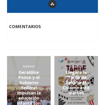
COMENTARIOS
Anterior
Siguiente
Geraldine
Llegará la
Ponce y el
“Tarde de
Gobierno
Pelis” a El
Federal
Colomo este
impulsan la
martes
educación
infantil con