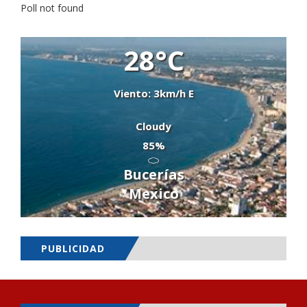
Poll not found
28°C
Viento: 3km/h E
Cloudy
85%
Bucerías
Mexico
PUBLICIDAD