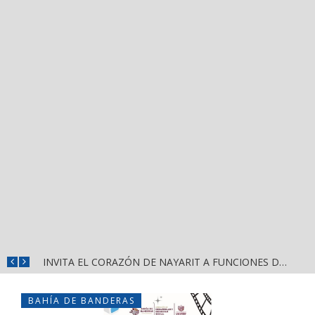
CONVOCA DIRECCIÓN DEL DEPORTE A LA «CASCARITA BAHÍA FEMENIL 2026» EN LA PRIMAVERA
INVITA EL CORAZÓN DE NAYARIT A FUNCIONES DE CINE GRATUITAS EN LA CONCHA ACÚSTICA
BAHÍA DE BANDERAS