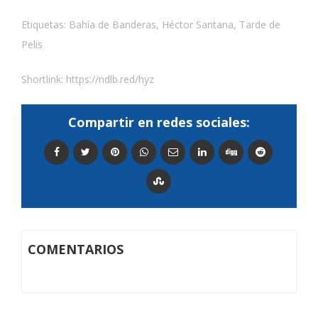
Etiquetas:
Bahía de Banderas
,
Héctor Santana
,
Tarde de
Pelis
Shortlink:
https://ndlb.red/hyz
Compartir en redes sociales:
COMENTARIOS