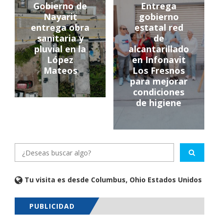
Gobierno de
Entrega
Nayarit
gobierno
entrega obra
estatal red
sanitaria y
de
pluvial en la
alcantarillado
López
en Infonavit
Mateos
Los Fresnos
para mejorar
condiciones
de higiene
Tu visita es desde Columbus, Ohio Estados Unidos
PUBLICIDAD