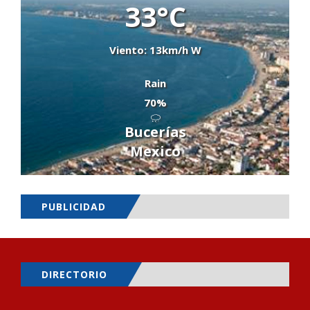
33°C
Viento: 13km/h W
Rain
70%
Bucerías
Mexico
PUBLICIDAD
DIRECTORIO