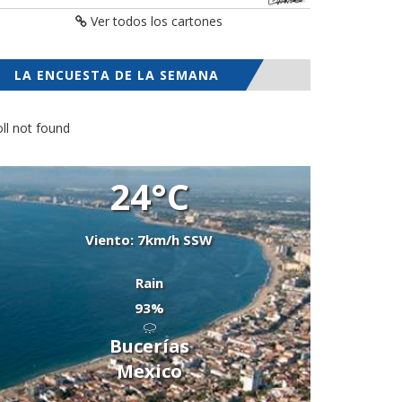
Ver todos los cartones
LA ENCUESTA DE LA SEMANA
ll not found
24°C
Viento: 7km/h SSW
Rain
93%
Bucerías
Mexico