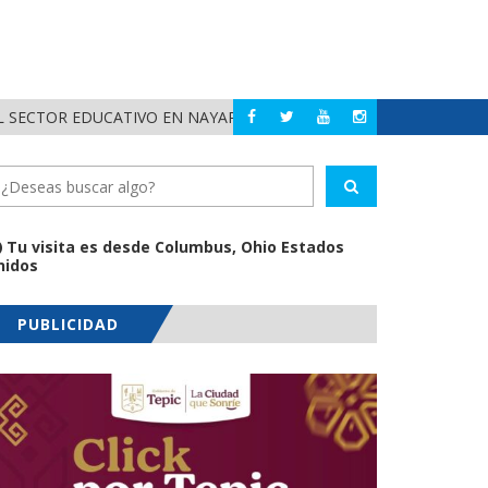
 SECTOR EDUCATIVO EN NAYARIT
ALERTA DIF NAYAR
NAYARIT
Tu visita es desde Columbus, Ohio Estados
nidos
PUBLICIDAD