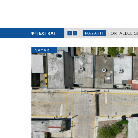
L BIENESTAR EN NAYARIT
¡EXTRA!
FORTALECE G
NAYARIT
NAYARIT