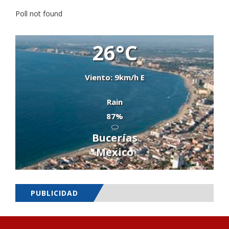
Poll not found
26°C
Viento: 9km/h E
Rain
87%
Bucerías
Mexico
PUBLICIDAD