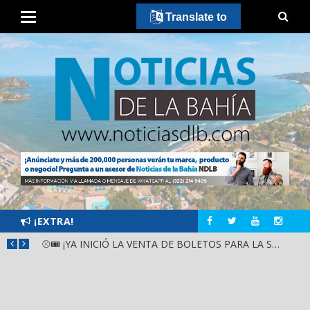
Translate to
¡EXTRA!
GOBIERNO ESTATAL Y DIF NAYARIT SUPERVISAN MEJORAS EN ESCUELA DE SANTIAGO IXCUINTLA
⚾🎟️ ¡YA INICIÓ LA VENTA DE BOLETOS PARA LA SERIE DEL CARIBE KIDS NAYARIT 2026!