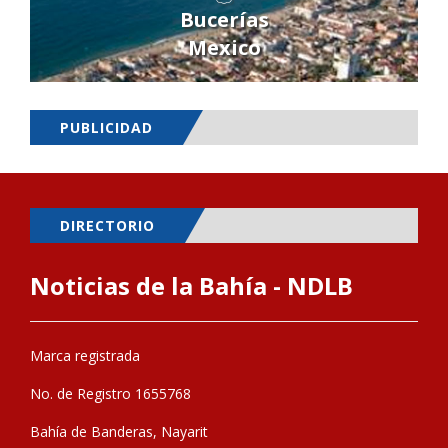
Bucerías
Mexico
PUBLICIDAD
DIRECTORIO
Noticias de la Bahía - NDLB
Marca registrada
No. de Registro 1655768
Bahía de Banderas, Nayarit