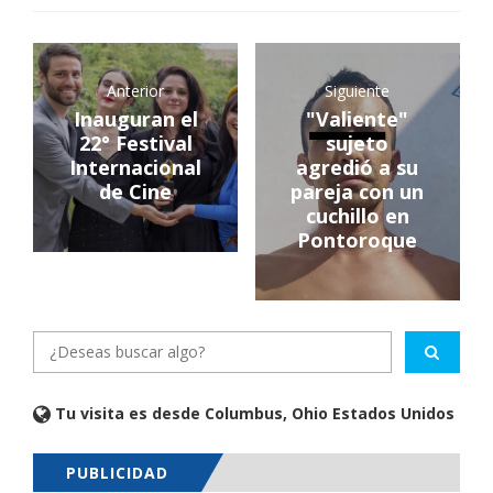
Anterior
Siguiente
Inauguran el
"Valiente"
22° Festival
sujeto
Internacional
agredió a su
de Cine
pareja con un
cuchillo en
Pontoroque
Tu visita es desde Columbus, Ohio Estados Unidos
PUBLICIDAD