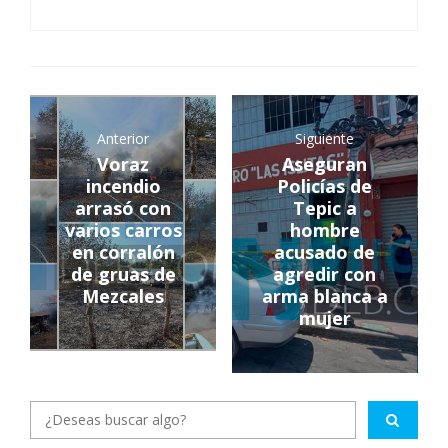
Anterior
Siguiente
Voraz
Aseguran
incendio
Policías de
arrasó con
Tepic a
varios carros
hombre
en corralón
acusado de
de gruas de
agredir con
Mezcales
arma blanca a
mujer