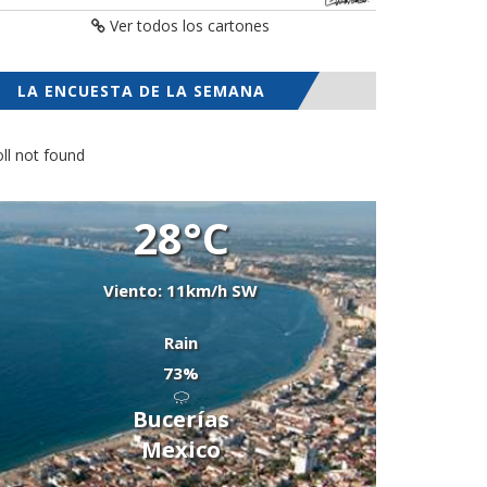
Ver todos los cartones
LA ENCUESTA DE LA SEMANA
ll not found
28°C
Viento: 11km/h SW
Rain
73%
Bucerías
Mexico