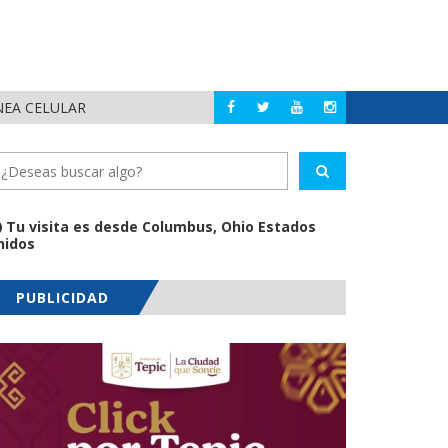
NEA CELULAR
NUEVA ETAPA DE A
NAYARIT
Tu visita es desde Columbus, Ohio Estados
nidos
PUBLICIDAD