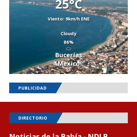
25°C
Viento: 9km/h ENE
Cloudy
86%
Bucerías
Mexico
PUBLICIDAD
DIRECTORIO
Noticias de la Bahía - NDLB