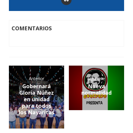
COMENTARIOS
Anterior
Siguiente
Gobernará
Nueva
Gloria Núñez
normalidad
en unidad
para todos
los Nayaritas