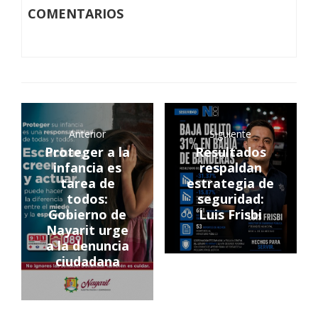
COMENTARIOS
Anterior
Siguiente
Proteger a la
Resultados
infancia es
respaldan
tarea de
estrategia de
todos:
seguridad:
Gobierno de
Luis Frisbi
Nayarit urge
a la denuncia
ciudadana