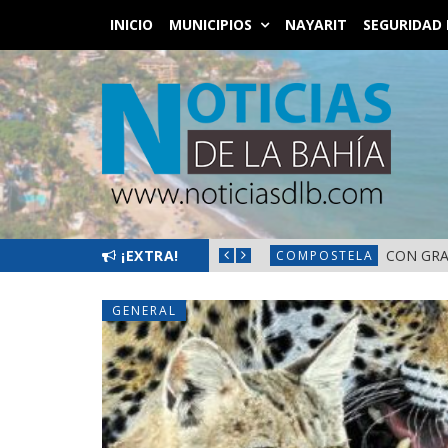
INICIO
MUNICIPIOS
NAYARIT
SEGURIDAD 
LOS DE TEPIC!
¡EXTRA!
CON GRAN C
COMPOSTELA
GENERAL