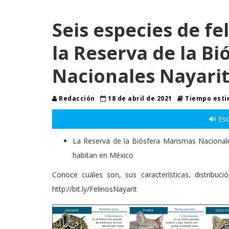
Seis especies de f
la Reserva de la B
Nacionales Nayari
Redacción
18 de abril de 2021
Tiempo esti
🔊 Esc
La Reserva de la Biósfera Marismas Nacionales
habitan en México
Conoce cuáles son, sus características, distrib
http://bit.ly/FelinosNayarit