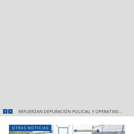
REFUERZAN COMBATE AL DENGUE CON NUEVA JORNADA DEL LIMPIATÓN EN BAHÍA DE BANDERAS
REFUERZAN DEPURACIÓN POLICIAL Y OPERATIVOS EN FRONTERAS DE NAYARIT
OTRAS NOTICIAS