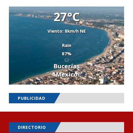
27°C
Viento: 8km/h NE
Rain
87%
Bucerías
Mexico
PUBLICIDAD
DIRECTORIO