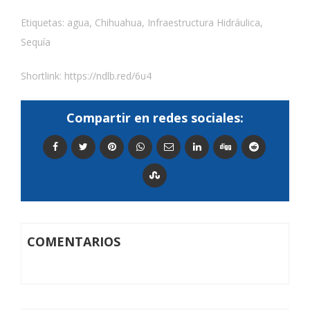
Etiquetas:
agua
,
Chihuahua
,
Infraestructura Hidráulica
,
Sequía
Shortlink:
https://ndlb.red/6u4
Compartir en redes sociales:
COMENTARIOS