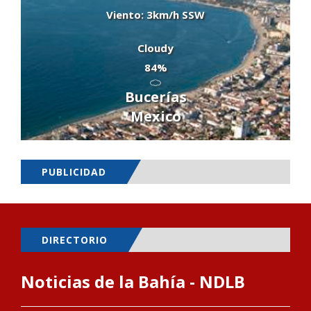
Viento: 3km/h SSW
Cloudy
84%
Bucerías
Mexico
PUBLICIDAD
DIRECTORIO
Noticias de la Bahía - NDLB