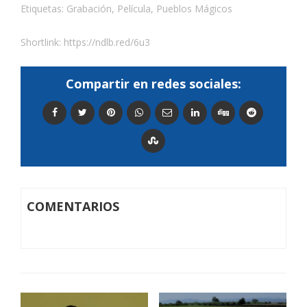
Etiquetas:
Grabación
,
Película
,
Pueblos Mágicos
Shortlink:
https://ndlb.red/6u3
Compartir en redes sociales:
COMENTARIOS