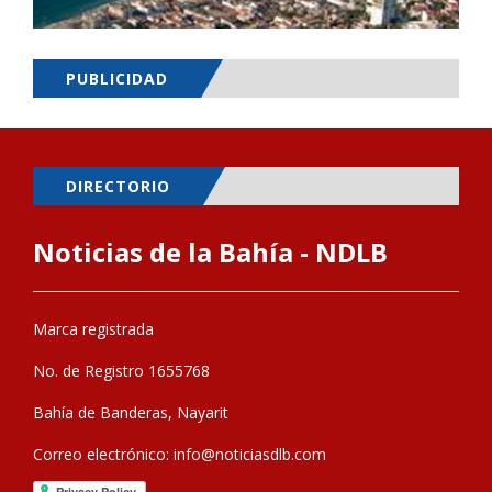
PUBLICIDAD
DIRECTORIO
Noticias de la Bahía - NDLB
Marca registrada
No. de Registro 1655768
Bahía de Banderas, Nayarit
Correo electrónico:
info@noticiasdlb.com