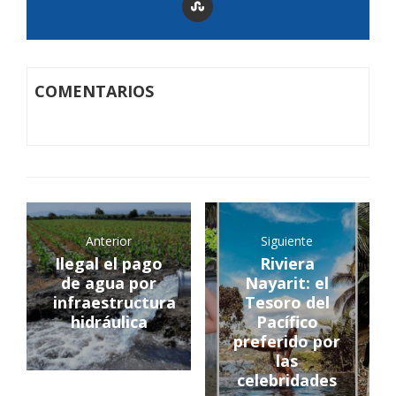
COMENTARIOS
Anterior
Siguiente
Ilegal el pago
Riviera
de agua por
Nayarit: el
infraestructura
Tesoro del
hidráulica
Pacífico
preferido por
las
celebridades