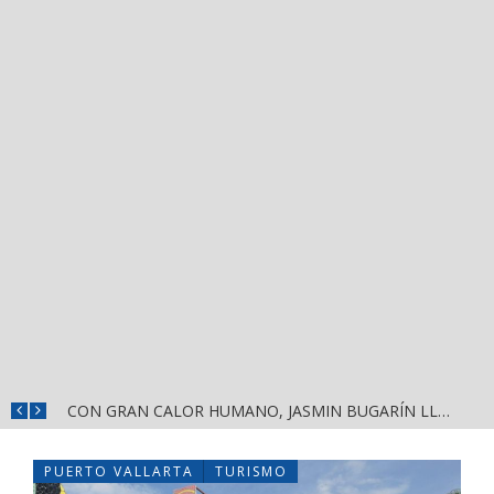
¡HÉCTOR SANTANA RECORRE EL MERCADO JUAN ESCUTIA Y EL MERCADO MORELOS DE TEPIC!
CON GRAN CALOR HUMANO, JASMIN BUGARÍN LLEVA A LAS VARAS, COMPOSTELA, EL MENSAJE DE LA DEFENSA DE LA TRANSFORMACIÓN Y LA SOBERANÍA
PUERTO VALLARTA
TURISMO