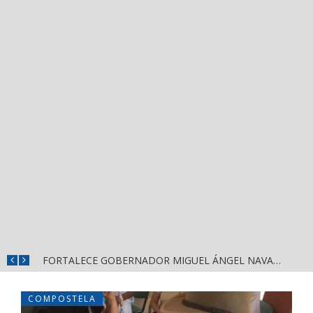
MÁS SEGURIDAD, SALUD Y CERCANÍA: LAS ACCIONES QUE TRANSFORMAN EL BIENESTAR EN NAYARIT
FORTALECE GOBERNADOR MIGUEL ÁNGEL NAVARRO LA COORDINACIÓN CON EL SECTOR EDUCATIVO EN NAYARIT
COMPOSTELA