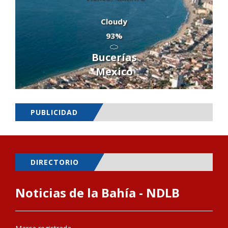
Cloudy
93%
Bucerías
Mexico
PUBLICIDAD
DIRECTORIO
Noticias de la Bahía - NDLB