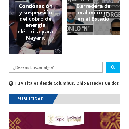
Condonación
Barredera de
y suspensión
malandrines
del cobro de
en el Estado
energía
eléctrica para
Nayarit
Tu visita es desde Columbus, Ohio Estados Unidos
PUBLICIDAD