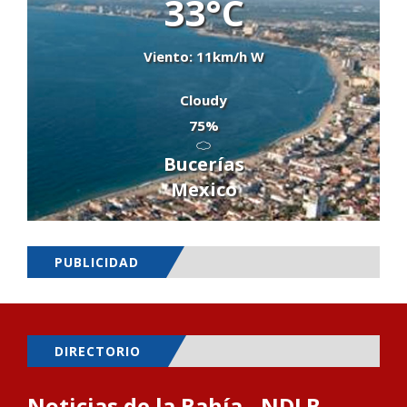
33°C
Viento: 11km/h W
Cloudy
75%
Bucerías
Mexico
PUBLICIDAD
DIRECTORIO
Noticias de la Bahía - NDLB