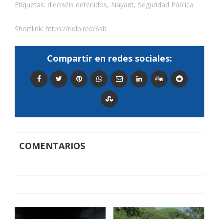
Etiquetas:
dieciséis detenidos
,
Nayarit
,
Seguridad Pública
Shortlink:
https://ndlb.red/6sb
Compartir en redes sociales:
COMENTARIOS