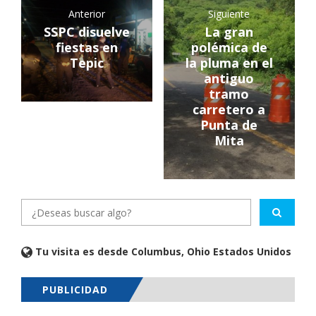
Anterior
Siguiente
SSPC disuelve
La gran
fiestas en
polémica de
Tepic
la pluma en el
antiguo
tramo
carretero a
Punta de
Mita
Tu visita es desde Columbus, Ohio Estados Unidos
PUBLICIDAD