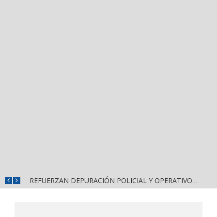
REFUERZAN DEPURACIÓN POLICIAL Y OPERATIVOS EN FRONTERAS DE NAYARIT
MUNICIPIOS DE NAYARIT ENFRENTAN SEVERA FRAGILIDAD FINANCIERA POR DEUDAS Y NÓMINAS