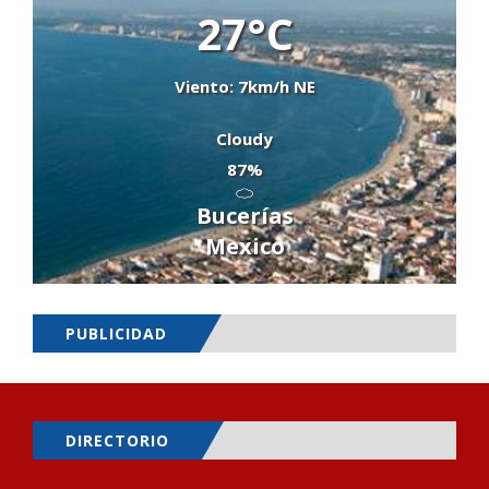
27°C
Viento: 7km/h NE
Cloudy
87%
Bucerías
Mexico
PUBLICIDAD
DIRECTORIO