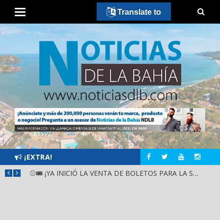
Translate to
¡EXTRA!
GOBIERNO ESTATAL Y DIF NAYARIT SUPERVISAN MEJORAS EN ESCUELA DE SANTIAGO IXCUINTLA
⚾🎟️ ¡YA INICIÓ LA VENTA DE BOLETOS PARA LA SERIE DEL CARIBE KIDS NAYARIT 2026!