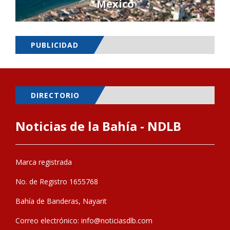
Mexico
PUBLICIDAD
DIRECTORIO
Noticias de la Bahía - NDLB
Marca registrada
No. de Registro 1655768
Bahía de Banderas, Nayarit
Correo electrónico:
info@noticiasdlb.com