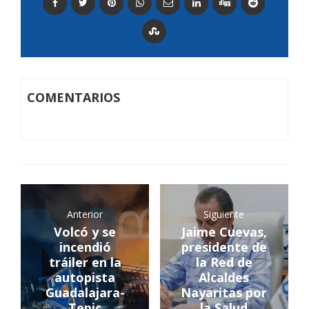
COMENTARIOS
Anterior
Siguiente
Volcó y se
Jaime Cuevas,
incendió
presidente de
tráiler en la
la Red de
autopista
Alcaldes
Guadalajara-
Nayaritas por
Tepic
la Salud