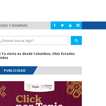
EUDAS Y NÓMINAS
DETIENEN AL EXGOBE
NACIONAL
Tu visita es desde Columbus, Ohio Estados
nidos
PUBLICIDAD