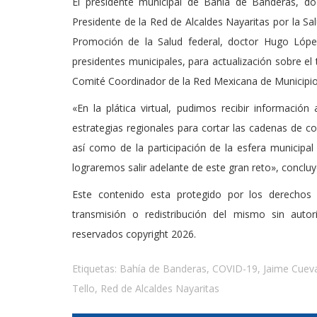
El presidente municipal de Bahía de Banderas, d
Presidente de la Red de Alcaldes Nayaritas por la Sa
Promoción de la Salud federal, doctor Hugo Lópe
presidentes municipales, para actualización sobre el
Comité Coordinador de la Red Mexicana de Municipios
«En la plática virtual, pudimos recibir informació
estrategias regionales para cortar las cadenas de c
así como de la participación de la esfera municipal 
lograremos salir adelante de este gran reto», conclu
Este contenido esta protegido por los derechos 
transmisión o redistribución del mismo sin auto
reservados copyright 2026.
Etiquetas:
Bahía de Banderas
,
COVID-19
,
Jaime Cuev
Tello
,
Red de Alcaldes Nayaritas