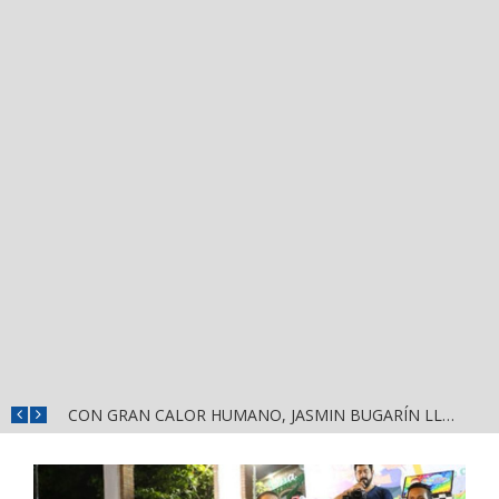
¡HÉCTOR SANTANA RECORRE EL MERCADO JUAN ESCUTIA Y EL MERCADO MORELOS DE TEPIC!
CON GRAN CALOR HUMANO, JASMIN BUGARÍN LLEVA A LAS VARAS, COMPOSTELA, EL MENSAJE DE LA DEFENSA DE LA TRANSFORMACIÓN Y LA SOBERANÍA