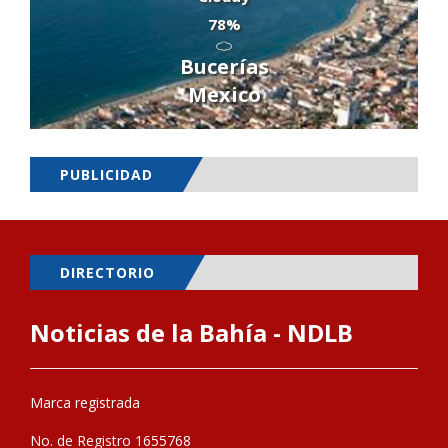
78%
Bucerías
Mexico
PUBLICIDAD
DIRECTORIO
Noticias de la Bahía - NDLB
Marca registrada
No. de Registro 1655768