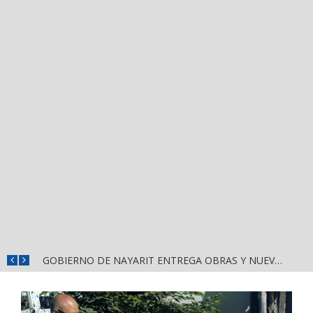
JASMIN BUGARÍN TOMA LAS CALLES DE NAYARIT CON IMPRESIONANTE APOYO POPULAR
GOBIERNO DE NAYARIT ENTREGA OBRAS Y NUEVO DOMO EN ESCUELA DE SAN BLAS