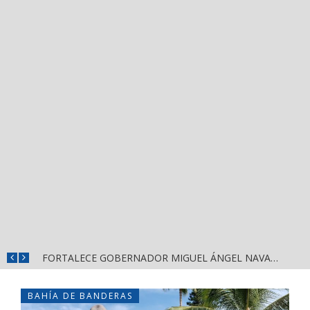
MÁS SEGURIDAD, SALUD Y CERCANÍA: LAS ACCIONES QUE TRANSFORMAN EL BIENESTAR EN NAYARIT
FORTALECE GOBERNADOR MIGUEL ÁNGEL NAVARRO LA COORDINACIÓN CON EL SECTOR EDUCATIVO EN NAYARIT
BAHÍA DE BANDERAS