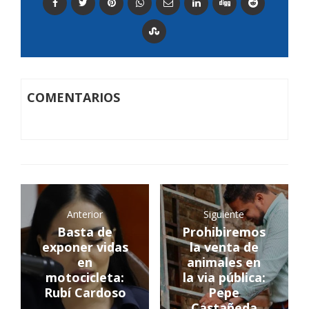
COMENTARIOS
Anterior
Siguiente
Basta de
Prohibiremos
exponer vidas
la venta de
en
animales en
motocicleta:
la via pública:
Rubí Cardoso
Pepe
Castañeda