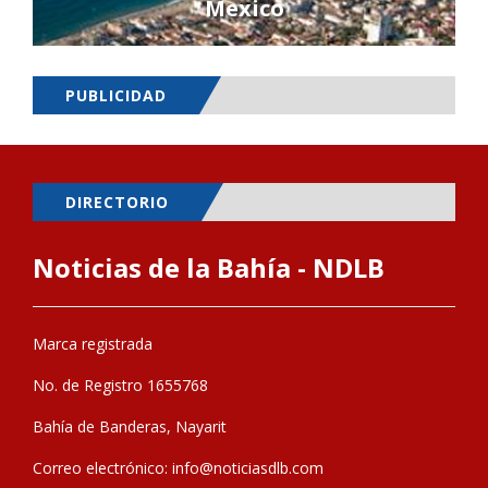
Mexico
PUBLICIDAD
DIRECTORIO
Noticias de la Bahía - NDLB
Marca registrada
No. de Registro 1655768
Bahía de Banderas, Nayarit
Correo electrónico:
info@noticiasdlb.com