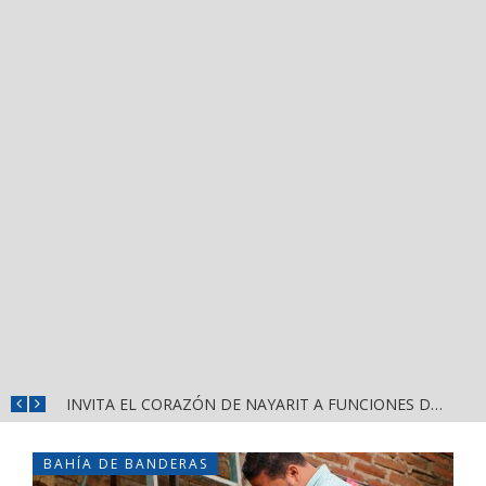
CONVOCA DIRECCIÓN DEL DEPORTE A LA «CASCARITA BAHÍA FEMENIL 2026» EN LA PRIMAVERA
INVITA EL CORAZÓN DE NAYARIT A FUNCIONES DE CINE GRATUITAS EN LA CONCHA ACÚSTICA
BAHÍA DE BANDERAS