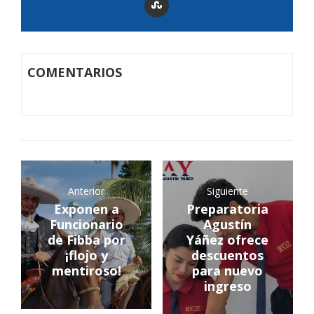
COMENTARIOS
Anterior
Siguiente
Exponen a
Preparatoria
Funcionario
Agustín
de Fibba por
Yáñez ofrece
¡flojo y
descuentos
mentiroso!
para nuevo
ingreso