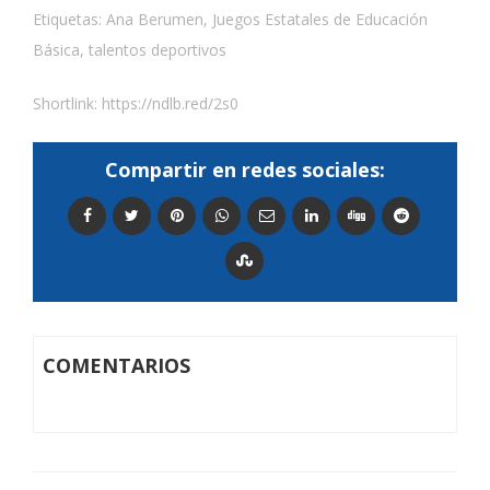
Etiquetas:
Ana Berumen
,
Juegos Estatales de Educación
Básica
,
talentos deportivos
Shortlink:
https://ndlb.red/2s0
Compartir en redes sociales:
COMENTARIOS