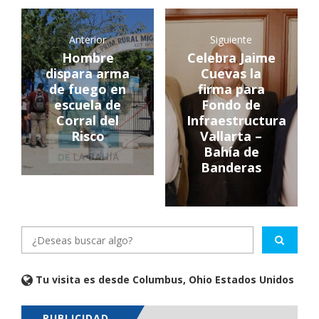
Anterior
Siguiente
Hombre
Celebra Jaime
dispara arma
Cuevas la
de fuego en
firma para
escuela de
Fondo de
Corral del
Infraestructura
Risco
Vallarta –
Bahía de
Banderas
Tu visita es desde Columbus, Ohio Estados Unidos
PUBLICIDAD