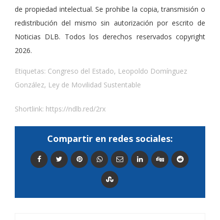
de propiedad intelectual. Se prohibe la copia, transmisión o
redistribución del mismo sin autorización por escrito de
Noticias DLB. Todos los derechos reservados copyright
2026.
Etiquetas:
Congreso del Estado
,
Leopoldo Domínguez
González
,
Ley de Movilidad Sustentable
Shortlink:
https://ndlb.red/2rx
Compartir en redes sociales: