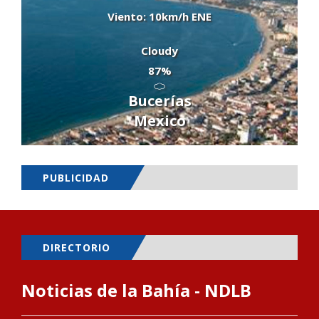
Viento: 10km/h ENE
Cloudy
87%
Bucerías
Mexico
PUBLICIDAD
DIRECTORIO
Noticias de la Bahía - NDLB