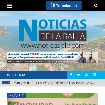
Translate to
¡EXTRA!
GOBIERNO ESTATAL Y DIF NAYARIT SUPERVISAN MEJORAS EN ESCUELA DE SANTIAGO IXCUINTLA
⚾🎟️ ¡YA INICIÓ LA VENTA DE BOLETOS PARA LA SERIE DEL CARIBE KIDS NAYARIT 2026!
NAYARIT