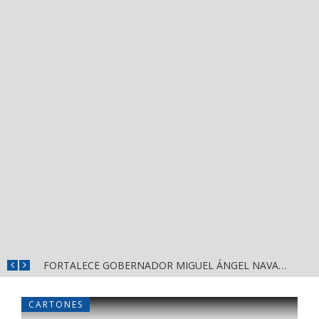
MÁS SEGURIDAD, SALUD Y CERCANÍA: LAS ACCIONES QUE TRANSFORMAN EL BIENESTAR EN NAYARIT
FORTALECE GOBERNADOR MIGUEL ÁNGEL NAVARRO LA COORDINACIÓN CON EL SECTOR EDUCATIVO EN NAYARIT
CARTONES