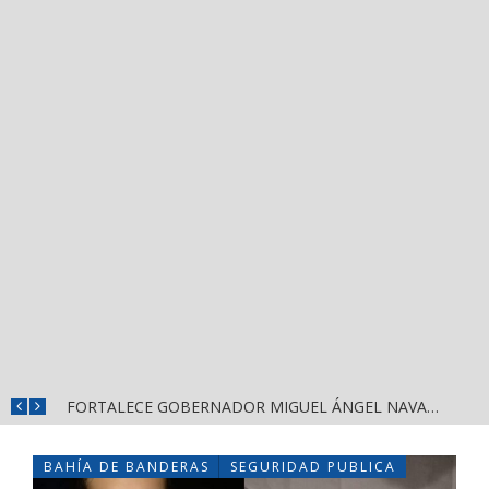
MÁS SEGURIDAD, SALUD Y CERCANÍA: LAS ACCIONES QUE TRANSFORMAN EL BIENESTAR EN NAYARIT
FORTALECE GOBERNADOR MIGUEL ÁNGEL NAVARRO LA COORDINACIÓN CON EL SECTOR EDUCATIVO EN NAYARIT
BAHÍA DE BANDERAS
SEGURIDAD PUBLICA