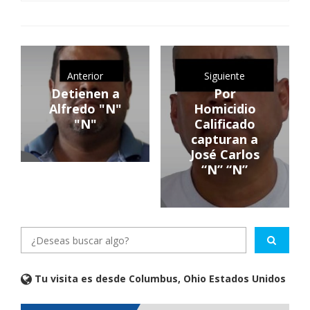
Anterior
Siguiente
Detienen a
Por
Alfredo "N"
Homicidio
"N"
Calificado
capturan a
José Carlos
“N” “N”
Tu visita es desde Columbus, Ohio Estados Unidos