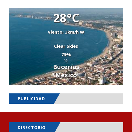
28°C
Viento: 3km/h W
Clear Skies
79%
Bucerías
Mexico
PUBLICIDAD
DIRECTORIO