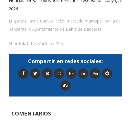
Noticias DLB. Todos los derechos reservados copyright
2026.
Etiquetas:
Jaime Cuevas Tello
,
mercado municipal. bahia de
banderas
,
X Ayuntamiento de Bahía de Banderas
Shortlink:
https://ndlb.red/26x
Compartir en redes sociales:
COMENTARIOS