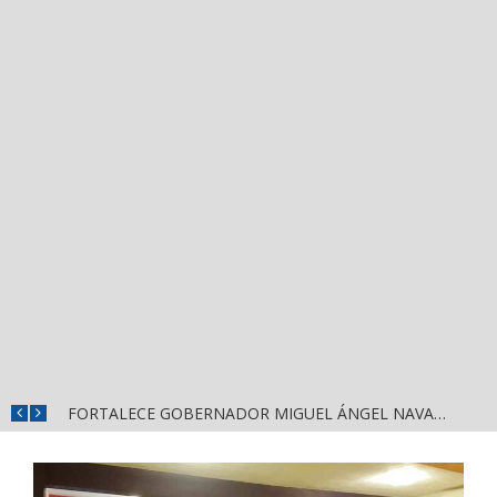
MÁS SEGURIDAD, SALUD Y CERCANÍA: LAS ACCIONES QUE TRANSFORMAN EL BIENESTAR EN NAYARIT
FORTALECE GOBERNADOR MIGUEL ÁNGEL NAVARRO LA COORDINACIÓN CON EL SECTOR EDUCATIVO EN NAYARIT