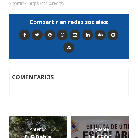
Shortlink:
https://ndlb.red/zy
Compartir en redes sociales:
COMENTARIOS
Anterior
Siguiente
DIF Bahía
La CROC