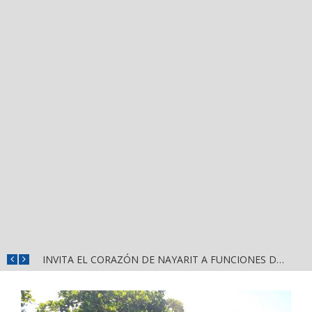
CONVOCA DIRECCIÓN DEL DEPORTE A LA «CASCARITA BAHÍA FEMENIL 2026» EN LA PRIMAVERA
INVITA EL CORAZÓN DE NAYARIT A FUNCIONES DE CINE GRATUITAS EN LA CONCHA ACÚSTICA