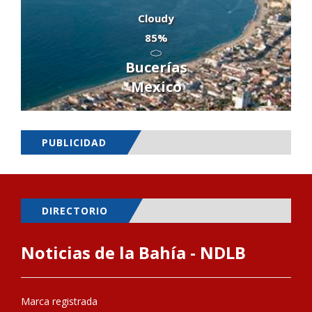
Cloudy
85%
Bucerías
Mexico
PUBLICIDAD
DIRECTORIO
Noticias de la Bahía - NDLB
Marca registrada